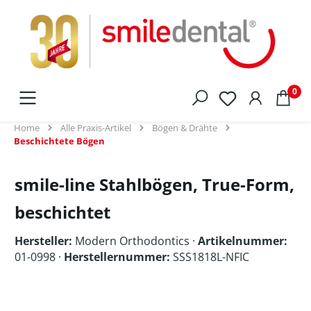
alt springen
0
Home
Alle Praxis-Artikel
Bögen & Drähte
Beschichtete Bögen
smile-line Stahlbögen, True-Form,
beschichtet
Hersteller:
Modern Orthodontics
·
Artikelnummer:
01-0998 ·
Herstellernummer:
SSS1818L-NFIC