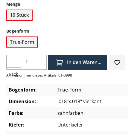
Menge
10 Stück
Bogenform
True-Form
Produkt Anzahl: Gib den gewünschten Wer
In den Warenkorb
Pack
Artikelnummer dieses Artikels: 01-0998
Bogenform:
True-Form
Dimension:
.018"x.018" vierkant
Farbe:
zahnfarben
Kiefer:
Unterkiefer