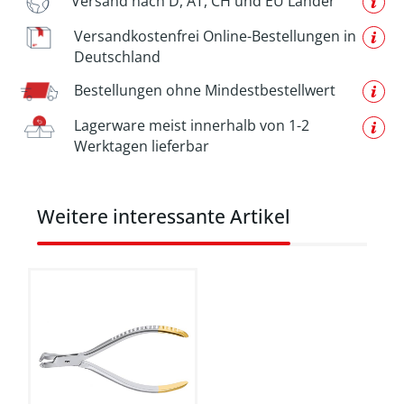
Versand nach D, AT, CH und EU Länder
Versandkostenfrei Online-Bestellungen in
Deutschland
Bestellungen ohne Mindestbestellwert
Lagerware meist innerhalb von 1-2
Werktagen lieferbar
Produktgalerie überspringen
Weitere interessante Artikel