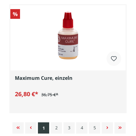
%
Maximum Cure, einzeln
26,80 €*
36,75 €*
In den Warenkorb
2
3
4
5
1