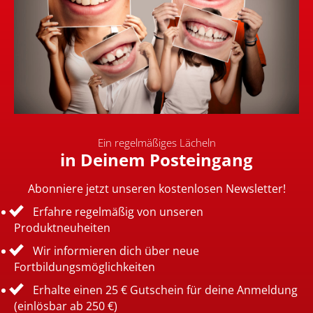
Ein regelmäßiges Lächeln
in Deinem Posteingang
Abonniere jetzt unseren kostenlosen Newsletter!
Erfahre regelmäßig von unseren
Produktneuheiten
Wir informieren dich über neue
Fortbildungsmöglichkeiten
Erhalte einen 25 € Gutschein für deine Anmeldung
(einlösbar ab 250 €)