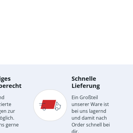
iges
Schnelle
berecht
Lieferung
nd
Ein Großteil
ierte
unserer Ware ist
gen zur
bei uns lagernd
öglich.
und damit nach
ns gerne
Order schnell bei
dir.