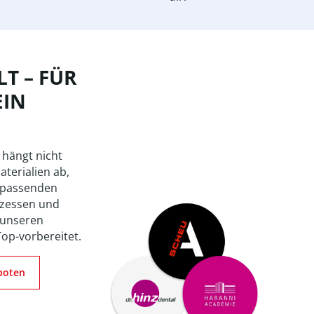
T – FÜR
EIN
 hängt nicht
aterialien ab,
 passenden
zessen und
 unseren
Top-vorbereitet.
boten