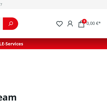
77
0
0,00 €*
LE-Services
Team