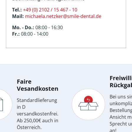
Tel.:
+49 (0) 2102 / 15 467 - 10
Mail:
michaela.netzker@smile-dental.de
Mo. - Do.:
08:00 - 16:30
Fr.:
08:00 - 14:00
Freiwill
Faire
Rückga
Vesandkosten
Bei uns si
Standardlieferung
unkompliz
in D
Bestellun
versandkostenfrei.
Ansicht m
Ab 250,00€ auch in
Sprecht u
Österreich.
an!