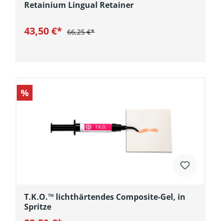
Retainium Lingual Retainer
43,50 €*
66,25 €*
In den Warenkorb
%
T.K.O.™ lichthärtendes Composite-Gel, in
Spritze