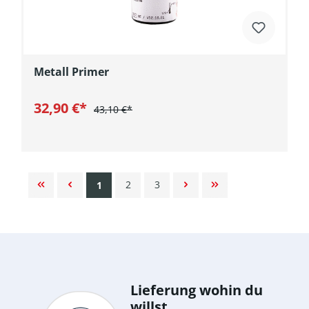
Metall Primer
32,90 €*
43,10 €*
In den Warenkorb
2
3
1
Lieferung wohin du
willst