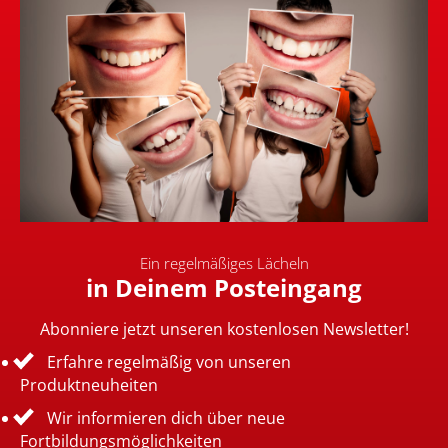
Ein regelmäßiges Lächeln
in Deinem Posteingang
Abonniere jetzt unseren kostenlosen Newsletter!
Erfahre regelmäßig von unseren
Produktneuheiten
Wir informieren dich über neue
Fortbildungsmöglichkeiten