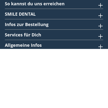
So kannst du uns erreichen
SMILE DENTAL
Infos zur Bestellung
Services für Dich
Allgemeine Infos
SMILE @ Social
Sicher bezahlen
Verlässliche Lieferungen
© 2024. All rights reserved.
* Alle Preise exkl. gesetzl. Mehrwertsteuer zzgl.
möglicher
Versandkosten
.