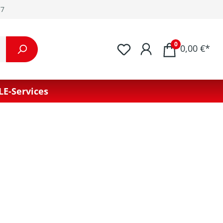
77
0
0,00 €*
LE-Services