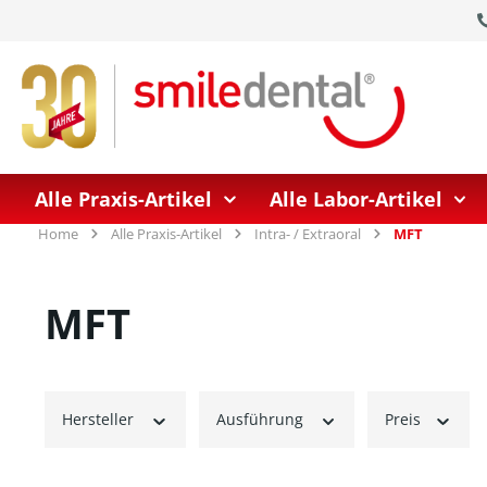
springen
Zur Hauptnavigation springen
Alle Praxis-Artikel
Alle Labor-Artikel
Home
Alle Praxis-Artikel
Intra- / Extraoral
MFT
MFT
Hersteller
Ausführung
Preis