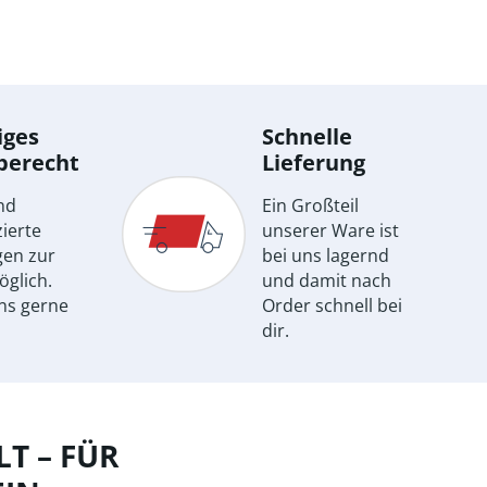
iges
Schnelle
berecht
Lieferung
nd
Ein Großteil
ierte
unserer Ware ist
gen zur
bei uns lagernd
öglich.
und damit nach
ns gerne
Order schnell bei
dir.
T – FÜR