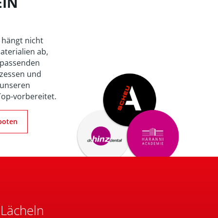
EIN
 hängt nicht
aterialien ab,
 passenden
zessen und
 unseren
Top-vorbereitet.
boten
 Lächeln