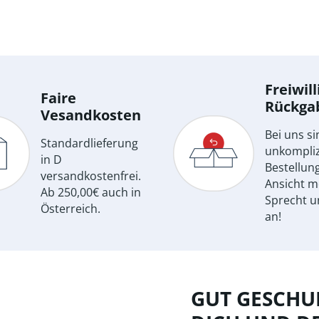
Freiwill
Faire
Rückga
Vesandkosten
Bei uns si
Standardlieferung
unkompliz
in D
Bestellun
versandkostenfrei.
Ansicht m
Ab 250,00€ auch in
Sprecht u
Österreich.
an!
GUT GESCHUL