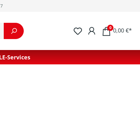
77
0
0,00 €*
LE-Services