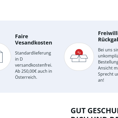
Freiwill
Faire
Rückga
Vesandkosten
Bei uns si
Standardlieferung
unkompliz
in D
Bestellun
versandkostenfrei.
Ansicht m
Ab 250,00€ auch in
Sprecht u
Österreich.
an!
GUT GESCHUL