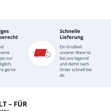
iges
Schnelle
berecht
Lieferung
nd
Ein Großteil
ierte
unserer Ware ist
gen zur
bei uns lagernd
öglich.
und damit nach
ns gerne
Order schnell bei
dir.
T – FÜR