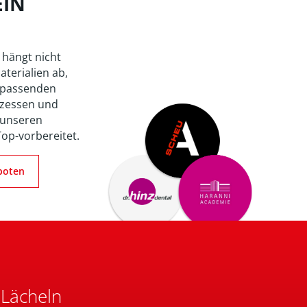
EIN
 hängt nicht
aterialien ab,
 passenden
zessen und
 unseren
Top-vorbereitet.
boten
 Lächeln