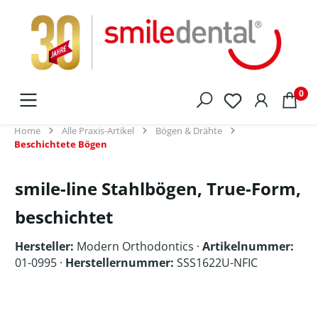
alt springen
0
Home
Alle Praxis-Artikel
Bögen & Drähte
Beschichtete Bögen
smile-line Stahlbögen, True-Form,
beschichtet
Hersteller:
Modern Orthodontics
·
Artikelnummer:
01-0995 ·
Herstellernummer:
SSS1622U-NFIC