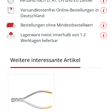
Versand nach D, AT, CH und EU Länder
Versandkostenfrei Online-Bestellungen in
Deutschland
Bestellungen ohne Mindestbestellwert
Lagerware meist innerhalb von 1-2
Werktagen lieferbar
Produktgalerie überspringen
Weitere interessante Artikel