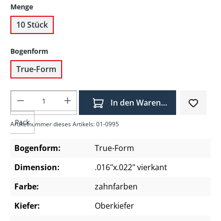
Menge
10 Stück
Bogenform
True-Form
Produkt Anzahl: Gib den gewünschten Wer
In den Warenkorb
Pack
Artikelnummer dieses Artikels: 01-0995
Bogenform:
True-Form
Dimension:
.016"x.022" vierkant
Farbe:
zahnfarben
Kiefer:
Oberkiefer