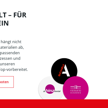
T – FÜR
EIN
 hängt nicht
aterialien ab,
 passenden
zessen und
 unseren
Top-vorbereitet.
boten