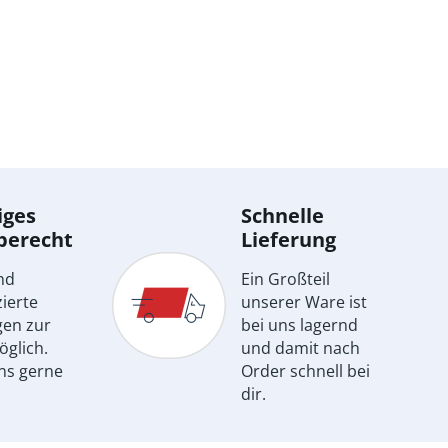
iges
Schnelle
berecht
Lieferung
nd
Ein Großteil
ierte
unserer Ware ist
gen zur
bei uns lagernd
öglich.
und damit nach
ns gerne
Order schnell bei
dir.