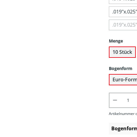
.019"x.025
.019"x.025
Menge
10 Stück
Bogenform
Euro-Form 
Produkt 
Artikelnummer d
Bogenfor