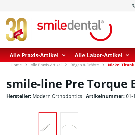
springen
Zur Hauptnavigation springen
Alle Praxis-Artikel
Alle Labor-Artikel
Home
Alle Praxis-Artikel
Bögen & Drähte
Nickel Titan
smile-line Pre Torque 
Hersteller:
Modern Orthodontics
·
Artikelnummer:
01-1