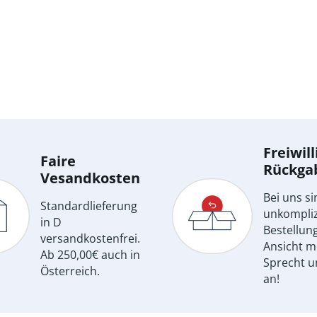
Freiwill
Faire
Rückga
Vesandkosten
Bei uns si
Standardlieferung
unkompliz
in D
Bestellun
versandkostenfrei.
Ansicht m
Ab 250,00€ auch in
Sprecht u
Österreich.
an!