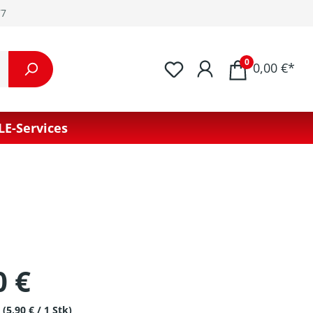
77
0
0,00 €*
LE-Services
0 €
k
(5,90 € / 1 Stk)