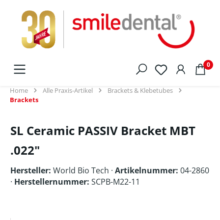
alt springen
0
Home
Alle Praxis-Artikel
Brackets & Klebetubes
Brackets
SL Ceramic PASSIV Bracket MBT
.022"
Hersteller:
World Bio Tech
·
Artikelnummer:
04-2860
·
Herstellernummer:
SCPB-M22-11