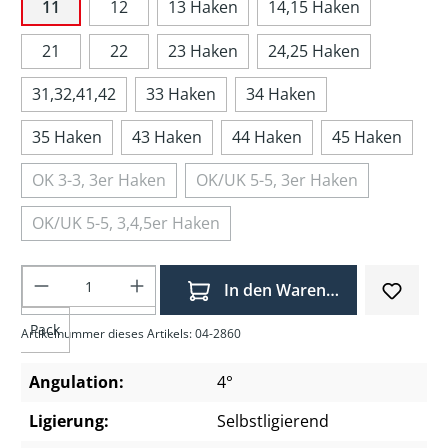
11
12
13 Haken
14,15 Haken
21
22
23 Haken
24,25 Haken
31,32,41,42
33 Haken
34 Haken
35 Haken
43 Haken
44 Haken
45 Haken
OK 3-3, 3er Haken
OK/UK 5-5, 3er Haken
OK/UK 5-5, 3,4,5er Haken
Produkt Anzahl: Gib den gewünschten Wer
In den Warenkorb
Pack
Artikelnummer dieses Artikels: 04-2860
Angulation:
4°
Ligierung:
Selbstligierend