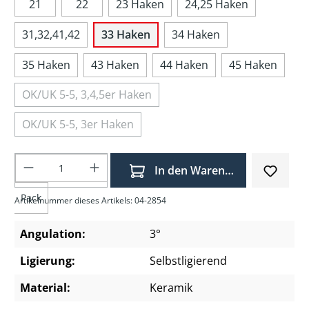
21
22
23 Haken
24,25 Haken
31,32,41,42
33 Haken
34 Haken
35 Haken
43 Haken
44 Haken
45 Haken
OK/UK 5-5, 3,4,5er Haken
OK/UK 5-5, 3er Haken
Produkt Anzahl: Gib den gewünschten Wer
In den Warenkorb
Pack
Artikelnummer dieses Artikels: 04-2854
Angulation:
3°
Ligierung:
Selbstligierend
Material:
Keramik