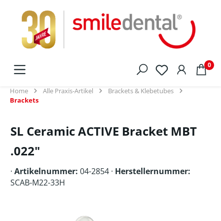
alt springen
0
Home
Alle Praxis-Artikel
Brackets & Klebetubes
Brackets
SL Ceramic ACTIVE Bracket MBT
.022"
·
Artikelnummer:
04-2854 ·
Herstellernummer:
SCAB-M22-33H