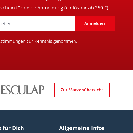
tschein für deine Anmeldung (einlösbar ab 250 €)
Anmelden
estimmungen
zur Kenntnis genommen.
Zur Markenübersicht
s für Dich
Allgemeine Infos