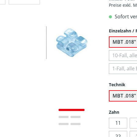
Preise exkl. 
Sofort ve
Einzelzahn / F
MBT .018" 
10-Fall, a
1-Fall, al
Technik
MBT .018"
Zahn
11
22