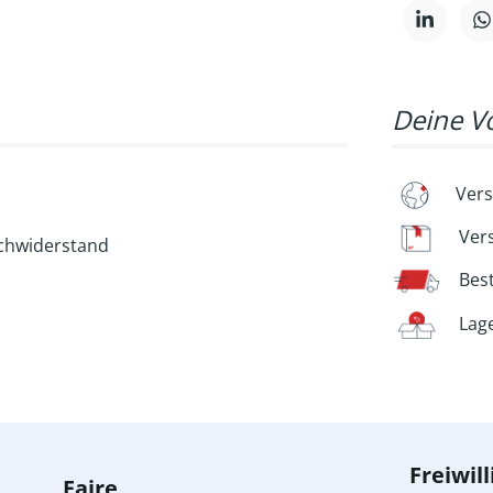
Deine Vo
Vers
Ver
chwiderstand
Bes
Lag
Freiwill
Faire