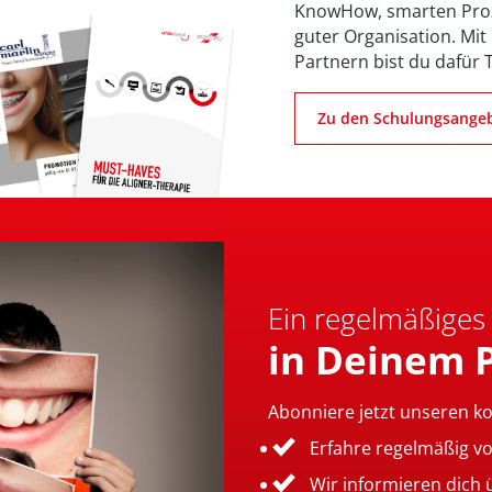
KnowHow, smarten Pro
guter Organisation. Mit
Partnern bist du dafür 
Zu den Schulungsange
Ein regelmäßiges
in Deinem 
Abonniere jetzt unseren k
Erfahre regelmäßig v
Wir informieren dich