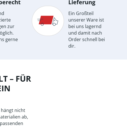
berecht
Lieferung
nd
Ein Großteil
ierte
unserer Ware ist
gen zur
bei uns lagernd
öglich.
und damit nach
ns gerne
Order schnell bei
dir.
T – FÜR
EIN
 hängt nicht
aterialien ab,
 passenden