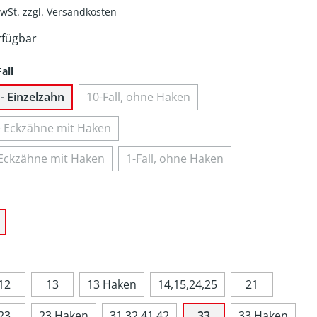
MwSt. zzgl. Versandkosten
rfügbar
all
- Einzelzahn
10-Fall, ohne Haken
lle Eckzähne mit Haken
le Eckzähne mit Haken
1-Fall, ohne Haken
12
13
13 Haken
14,15,24,25
21
23
23 Haken
31,32,41,42
33
33 Haken