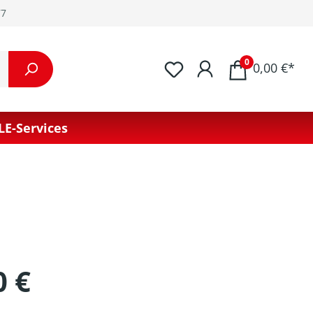
77
0
0,00 €*
LE-Services
0 €