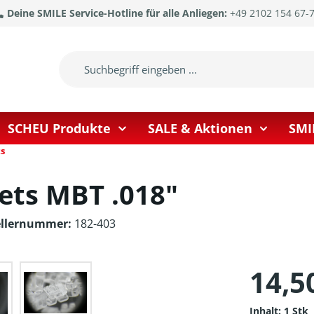
Deine SMILE Service-Hotline für alle Anliegen:
+49 2102 154 67-
SCHEU Produkte
SALE & Aktionen
SMI
s
ets MBT .018"
ellernummer:
182-403
14,5
Inhalt:
1 Stk