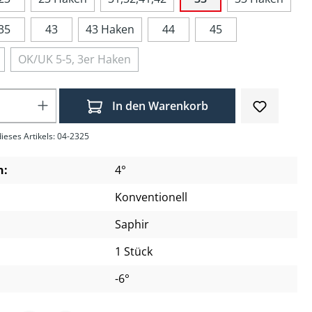
35
43
43 Haken
44
45
OK/UK 5-5, 3er Haken
Anzahl: Gib den gewünschten Wert ein o
In den Warenkorb
ieses Artikels: 04-2325
n:
4°
Konventionell
Saphir
1 Stück
-6°