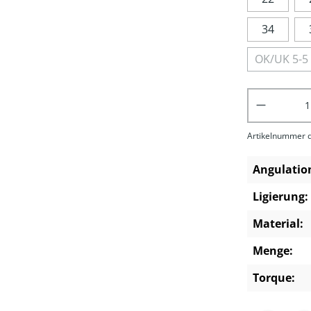
34
OK/UK 5-5
Produkt 
Artikelnummer d
Angulatio
Ligierung:
Material:
Menge:
Torque: