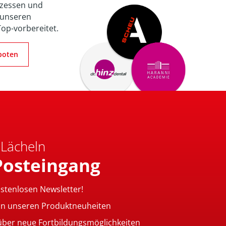
zessen und
 unseren
Top-vorbereitet.
boten
 Lächeln
Posteingang
ostenlosen Newsletter!
on unseren Produktneuheiten
 über neue Fortbildungsmöglichkeiten