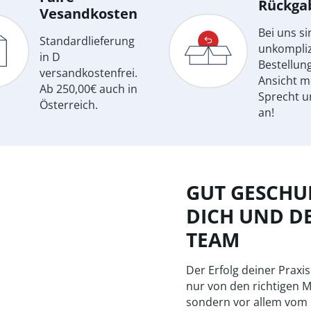
Rückga
Vesandkosten
Bei uns si
Standardlieferung
unkompliz
in D
Bestellun
versandkostenfrei.
Ansicht m
Ab 250,00€ auch in
Sprecht u
Österreich.
an!
GUT GESCHUL
DICH UND D
TEAM
Der Erfolg deiner Praxis
nur von den richtigen M
sondern vor allem vom