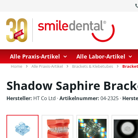
springen
Zur Hauptnavigation springen
Alle Praxis-Artikel
Alle Labor-Artikel
Home
Alle Praxis-Artikel
Brackets & Klebetubes
Bracket
Shadow Saphire Brack
Hersteller:
HT Co Ltd
·
Artikelnummer:
04-2325 ·
Herst