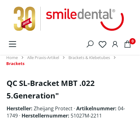
alt springen
0
Home
Alle Praxis-Artikel
Brackets & Klebetubes
Brackets
QC SL-Bracket MBT .022
5.Generation"
Hersteller:
Zheijang Protect
·
Artikelnummer:
04-
1749 ·
Herstellernummer:
51027M-2211