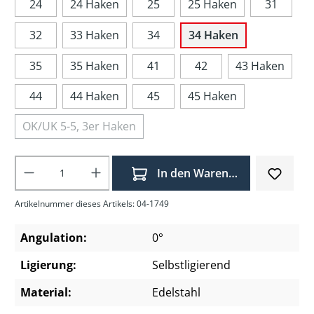
24
24 Haken
25
25 Haken
31
32
33 Haken
34
34 Haken
35
35 Haken
41
42
43 Haken
44
44 Haken
45
45 Haken
OK/UK 5-5, 3er Haken
Produkt Anzahl: Gib den gewünschten Wer
In den Warenkorb
Artikelnummer dieses Artikels: 04-1749
Angulation:
0°
Ligierung:
Selbstligierend
Material:
Edelstahl