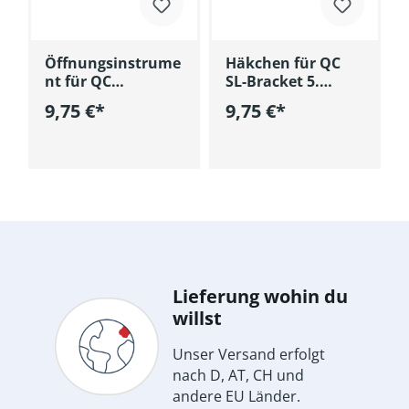
Öffnungsinstrume
Häkchen für QC
nt für QC
SL-Bracket 5.
selbstligierende
Generation
9,75 €*
9,75 €*
In den Warenkorb
In den Warenkorb
korb
Lieferung wohin du
willst
Unser Versand erfolgt
nach D, AT, CH und
andere EU Länder.