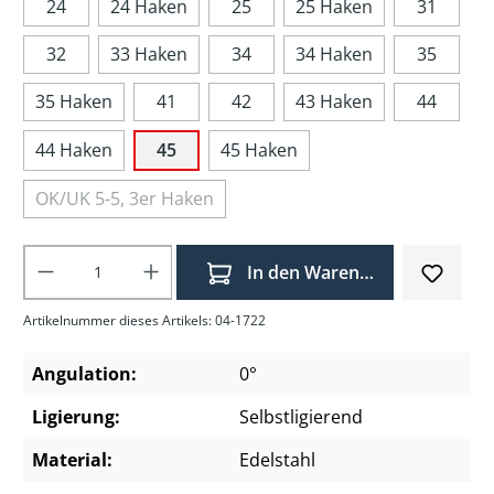
24
24 Haken
25
25 Haken
31
32
33 Haken
34
34 Haken
35
35 Haken
41
42
43 Haken
44
44 Haken
45
45 Haken
OK/UK 5-5, 3er Haken
Produkt Anzahl: Gib den gewünschten Wer
In den Warenkorb
Artikelnummer dieses Artikels: 04-1722
Angulation:
0°
Ligierung:
Selbstligierend
Material:
Edelstahl