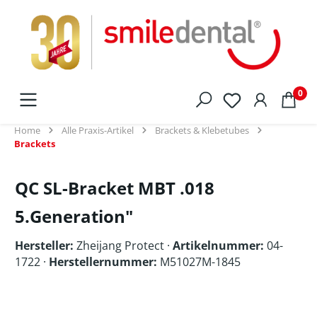
alt springen
0
Home
Alle Praxis-Artikel
Brackets & Klebetubes
Brackets
QC SL-Bracket MBT .018
5.Generation"
Hersteller:
Zheijang Protect
·
Artikelnummer:
04-
1722 ·
Herstellernummer:
M51027M-1845