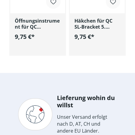
Öffnungsinstrume
Häkchen für QC
nt für QC
SL-Bracket 5.
selbstligierende
Generation
9,75 €*
9,75 €*
korb
In den Warenkorb
In den Warenkorb
Lieferung wohin du
willst
Unser Versand erfolgt
nach D, AT, CH und
andere EU Länder.