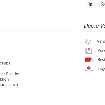
Deine Vo
Vers
Ver
Bes
sklappe
Lag
det Position
iktion
tional auch