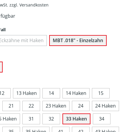
MwSt. zzgl. Versandkosten
rfügbar
all
le Eckzähne mit Haken
MBT .018" - Einzelzahn
12
13 Haken
14
14 Haken
15
21
22
23 Haken
24
24 Haken
5 Haken
31
32
33 Haken
34
35
35 Haken
41
42
43 Haken