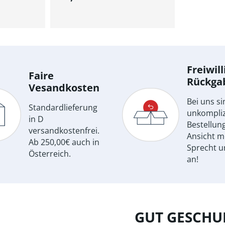
renkorb
In den Warenkorb
Freiwill
Faire
Rückga
Vesandkosten
Bei uns si
Standardlieferung
unkompliz
in D
Bestellun
versandkostenfrei.
Ansicht m
Ab 250,00€ auch in
Sprecht u
Österreich.
an!
GUT GESCHUL