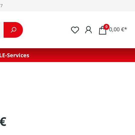
77
0
0,00 €*
LE-Services
 €