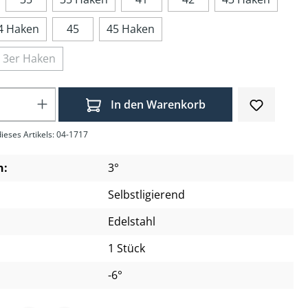
4 Haken
45
45 Haken
 3er Haken
Anzahl: Gib den gewünschten Wert ein o
In den Warenkorb
ieses Artikels: 04-1717
n:
3°
Selbstligierend
Edelstahl
1 Stück
-6°