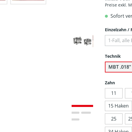
Preise exkl. 
Sofort ve
Einzelzahn / F
1-Fall, al
Technik
MBT .018"
Zahn
11
15 Haken
25
2
34 Haken