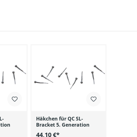
L-
Häkchen für QC SL-
ation
Bracket 5. Generation
44,10 €*