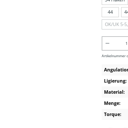
44
4
OK/UK 5-5,
Produkt 
Artikelnummer d
Angulatio
Ligierung:
Material:
Menge:
Torque: