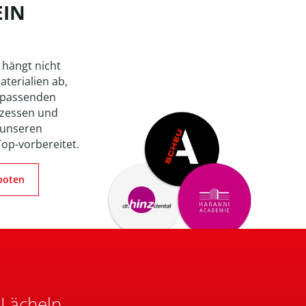
EIN
 hängt nicht
aterialien ab,
 passenden
zessen und
 unseren
Top-vorbereitet.
boten
 Lächeln