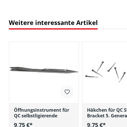
Weitere interessante Artikel
Produktgalerie überspringen
Öffnungsinstrument für
Häkchen für QC S
QC selbstligierende
Bracket 5. Gener
9,75 €*
9,75 €*