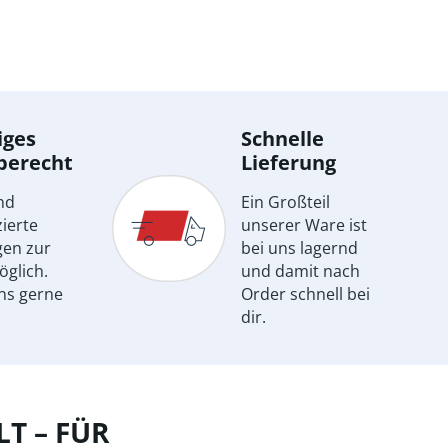
iges
Schnelle
berecht
Lieferung
nd
Ein Großteil
ierte
unserer Ware ist
gen zur
bei uns lagernd
öglich.
und damit nach
ns gerne
Order schnell bei
dir.
T – FÜR