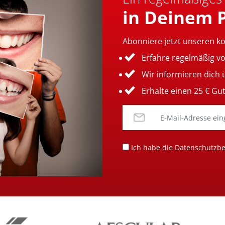
in Deinem 
Abonniere jetzt unseren k
Erfahre regelmäßig v
Wir informieren dich
Erhalte einen 25 € Gu
Ich habe die
Datenschutzb