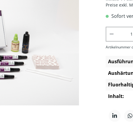
Preise exkl. 
Sofort ve
Produkt 
Artikelnummer d
Ausführun
Aushärtun
Fluorhalti
Inhalt: