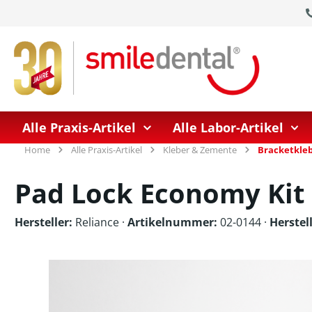
springen
Zur Hauptnavigation springen
Alle Praxis-Artikel
Alle Labor-Artikel
Home
Alle Praxis-Artikel
Kleber & Zemente
Bracketkle
Pad Lock Economy Kit
Hersteller:
Reliance
·
Artikelnummer:
02-0144 ·
Herste