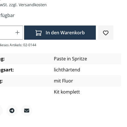
MwSt. zzgl. Versandkosten
rfügbar
Anzahl: Gib den gewünschten Wert ein o
In den Warenkorb
ieses Artikels: 02-0144
g:
Paste in Spritze
gsart:
lichthärtend
g:
mit Fluor
Kit komplett