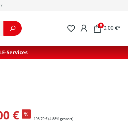
77
0
0,00 €*
LE-Services
00 €
%
198,70 €
(4.88% gespart)
k