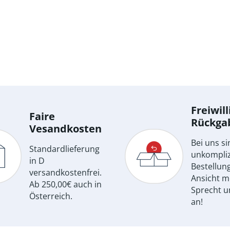
Freiwill
Faire
Rückga
Vesandkosten
Bei uns si
Standardlieferung
unkompliz
in D
Bestellun
versandkostenfrei.
Ansicht m
Ab 250,00€ auch in
Sprecht u
Österreich.
an!