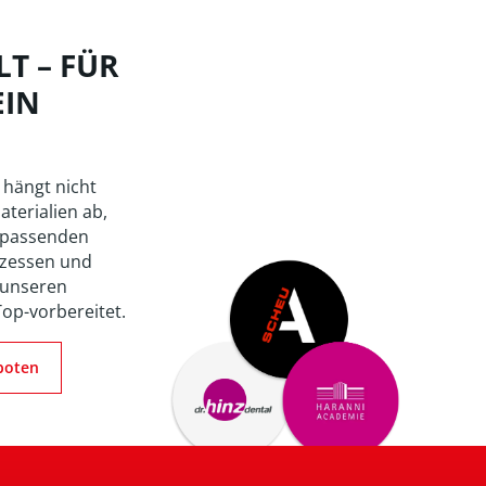
T – FÜR
EIN
 hängt nicht
aterialien ab,
 passenden
zessen und
 unseren
Top-vorbereitet.
boten