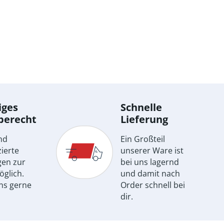
iges
Schnelle
berecht
Lieferung
nd
Ein Großteil
ierte
unserer Ware ist
gen zur
bei uns lagernd
öglich.
und damit nach
ns gerne
Order schnell bei
dir.