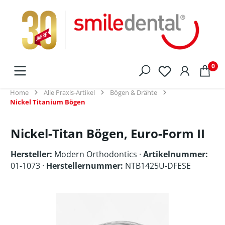
alt springen
0
Home
Alle Praxis-Artikel
Bögen & Drähte
Nickel Titanium Bögen
Nickel-Titan Bögen, Euro-Form II
Hersteller:
Modern Orthodontics
·
Artikelnummer:
01-1073 ·
Herstellernummer:
NTB1425U-DFESE