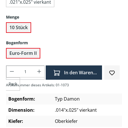
.021"x.025" vierkant
Menge
10 Stück
Bogenform
Euro-Form II
Produkt Anzahl: Gib den gewünschten Wer
In den Warenkorb
Pack
Artikelnummer dieses Artikels: 01-1073
Bogenform:
Typ Damon
Dimension:
.014"x.025" vierkant
Kiefer:
Oberkiefer