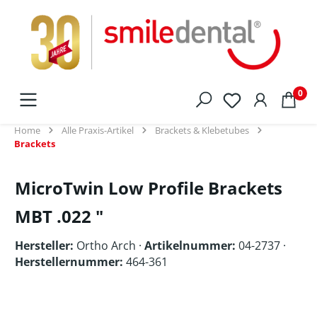
alt springen
0
Home
Alle Praxis-Artikel
Brackets & Klebetubes
Brackets
MicroTwin Low Profile Brackets
MBT .022 "
Hersteller:
Ortho Arch
·
Artikelnummer:
04-2737 ·
Herstellernummer:
464-361