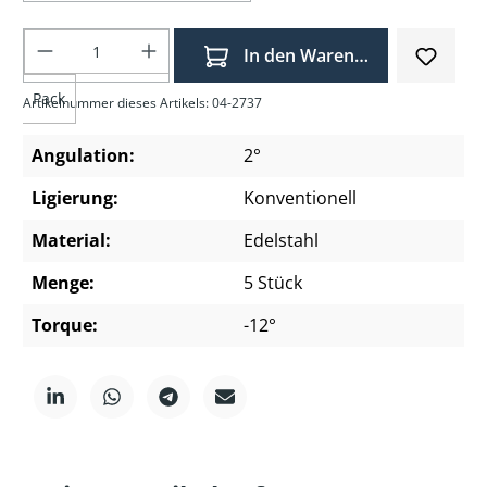
Produkt Anzahl: Gib den gewünschten Wer
In den Warenkorb
Pack
Artikelnummer dieses Artikels: 04-2737
Angulation:
2°
Ligierung:
Konventionell
Material:
Edelstahl
Menge:
5 Stück
Torque:
-12°