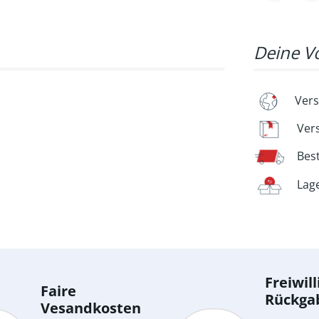
Deine Vo
Vers
Ver
Bes
Lag
Freiwill
Faire
Rückga
Vesandkosten