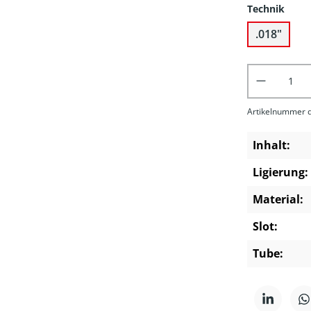
Technik
.018"
Produkt 
Artikelnummer d
Inhalt:
Ligierung:
Material:
Slot:
Tube: