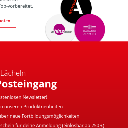
Top-vorbereitet.
boten
 Lächeln
Posteingang
ostenlosen Newsletter!
on unseren Produktneuheiten
 über neue Fortbildungsmöglichkeiten
tschein für deine Anmeldung (einlösbar ab 250 €)