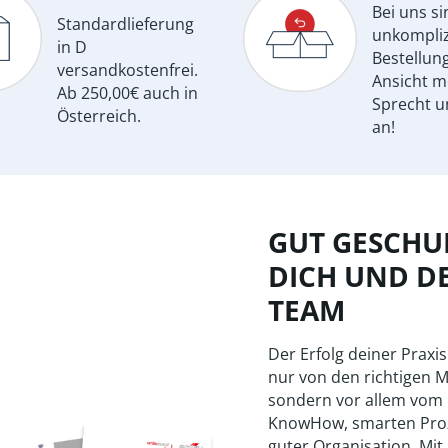
Bei uns si
Standardlieferung
unkompliz
in D
Bestellun
versandkostenfrei.
Ansicht m
Ab 250,00€ auch in
Sprecht u
Österreich.
an!
GUT GESCHUL
DICH UND D
TEAM
Der Erfolg deiner Praxis
nur von den richtigen M
sondern vor allem vom
KnowHow, smarten Pro
guter Organisation. Mit