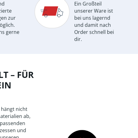
nd
Ein Großteil
ierte
unserer Ware ist
gen zur
bei uns lagernd
öglich.
und damit nach
ns gerne
Order schnell bei
dir.
T – FÜR
EIN
 hängt nicht
aterialien ab,
 passenden
zessen und
 unseren