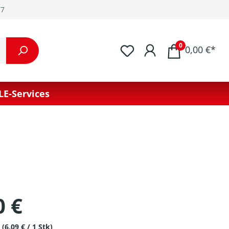
77
0
0,00 €*
LE-Services
0 €
k
(6,09 € / 1 Stk)