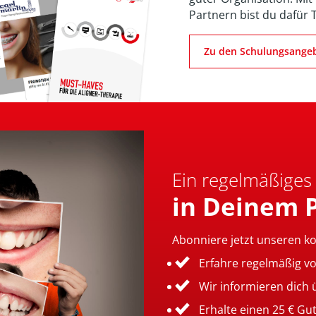
Partnern bist du dafür 
Zu den Schulungsange
Ein regelmäßiges
in Deinem 
Abonniere jetzt unseren k
Erfahre regelmäßig v
Wir informieren dich
Erhalte einen 25 € Gu