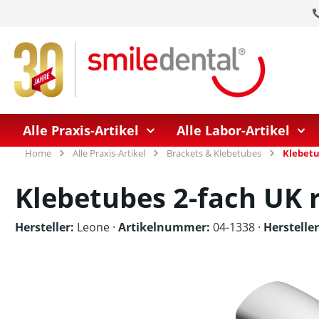
springen
Zur Hauptnavigation springen
Alle Praxis-Artikel
Alle Labor-Artikel
Home
Alle Praxis-Artikel
Brackets & Klebetubes
Klebet
Klebetubes 2-fach UK r
Hersteller:
Leone
·
Artikelnummer:
04-1338 ·
Herstell