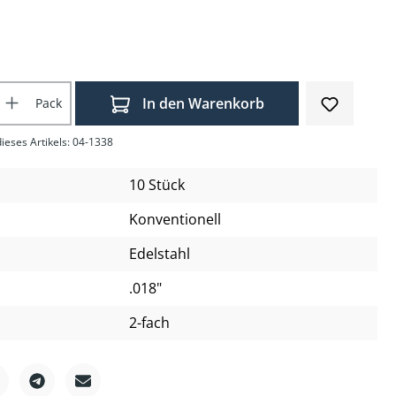
Anzahl: Gib den gewünschten Wert ein o
In den Warenkorb
Pack
ieses Artikels: 04-1338
10 Stück
Konventionell
Edelstahl
.018"
2-fach