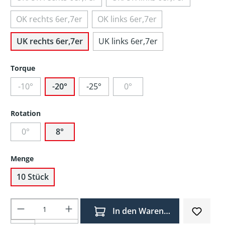
OK rechts 6er,7er
OK links 6er,7er
UK rechts 6er,7er
UK links 6er,7er
Torque
-10°
-20°
-25°
0°
Rotation
0°
8°
Menge
10 Stück
Produkt Anzahl: Gib den gewünschten Wer
In den Warenkorb