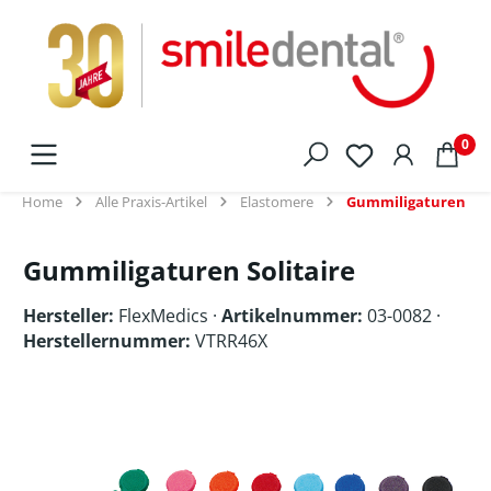
alt springen
0
Home
Alle Praxis-Artikel
Elastomere
Gummiligaturen
Gummiligaturen Solitaire
Hersteller:
FlexMedics
·
Artikelnummer:
03-0082 ·
Herstellernummer:
VTRR46X