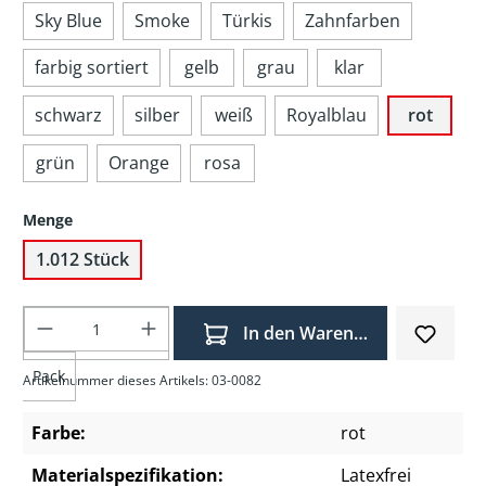
Sky Blue
Smoke
Türkis
Zahnfarben
farbig sortiert
gelb
grau
klar
schwarz
silber
weiß
Royalblau
rot
grün
Orange
rosa
Menge
1.012 Stück
Produkt Anzahl: Gib den gewünschten Wer
In den Warenkorb
Pack
Artikelnummer dieses Artikels: 03-0082
Farbe:
rot
Materialspezifikation:
Latexfrei