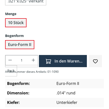
.021"x.025" vierkant
Menge
10 Stück
Bogenform
Euro-Form II
Produkt Anzahl: Gib den gewünschten Wer
In den Warenkorb
Pack
Artikelnummer dieses Artikels: 01-1090
Bogenform:
Euro-Form II
Dimension:
.014" rund
Kiefer:
Unterkiefer