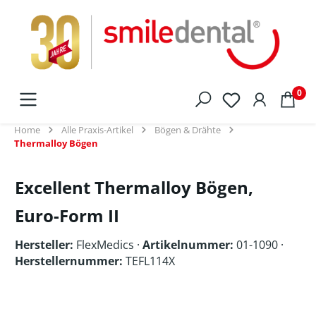
alt springen
0
Home
Alle Praxis-Artikel
Bögen & Drähte
Thermalloy Bögen
Excellent Thermalloy Bögen,
Euro-Form II
Hersteller:
FlexMedics
·
Artikelnummer:
01-1090 ·
Herstellernummer:
TEFL114X