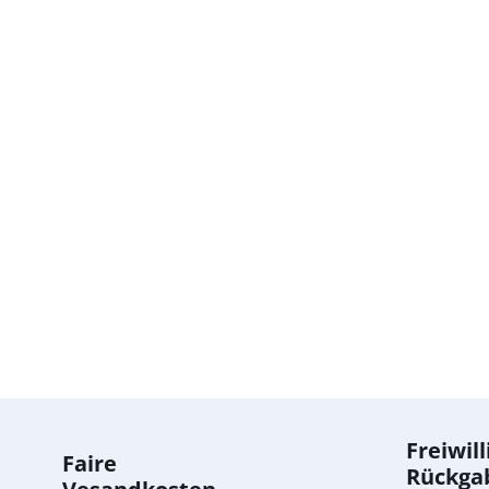
Freiwill
Faire
Rückga