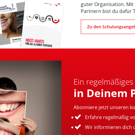
guter Organisation. Mit
Partnern bist du dafür 
Zu den Schulungsange
Ein regelmäßiges
in Deinem 
Abonniere jetzt unseren k
Erfahre regelmäßig v
Wir informieren dich