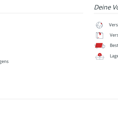
Deine Vo
Vers
Ver
Bes
Lag
ogens