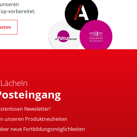
 unseren
Top-vorbereitet.
boten
 Lächeln
Posteingang
ostenlosen Newsletter!
on unseren Produktneuheiten
 über neue Fortbildungsmöglichkeiten