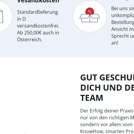
Vesandkosten
Bei uns si
Standardlieferung
unkompliz
in D
Bestellun
versandkostenfrei.
Ansicht m
Ab 250,00€ auch in
Sprecht u
Österreich.
an!
GUT GESCHUL
DICH UND D
TEAM
Der Erfolg deiner Praxis
nur von den richtigen M
sondern vor allem vom
KnowHow, smarten Pro