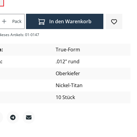
m
Anzahl: Gib den gewünschten Wert ein o
In den Warenkorb
Pack
ieses Artikels: 01-0147
m:
True-Form
:
.012" rund
Oberkiefer
Nickel-Titan
10 Stück