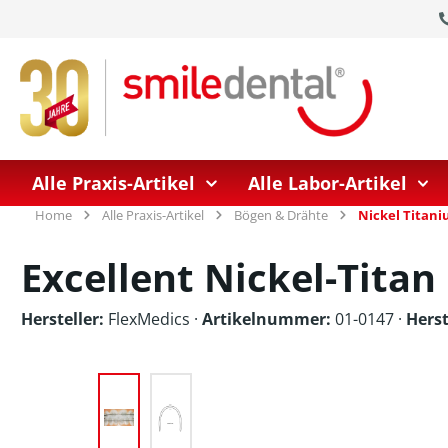
springen
Zur Hauptnavigation springen
Alle Praxis-Artikel
Alle Labor-Artikel
Home
Alle Praxis-Artikel
Bögen & Drähte
Nickel Titan
Excellent Nickel-Tita
Hersteller:
FlexMedics
·
Artikelnummer:
01-0147 ·
Hers