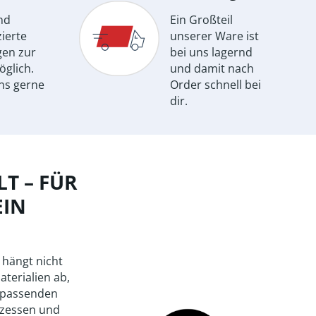
nd
Ein Großteil
ierte
unserer Ware ist
gen zur
bei uns lagernd
öglich.
und damit nach
ns gerne
Order schnell bei
dir.
T – FÜR
EIN
 hängt nicht
aterialien ab,
 passenden
zessen und