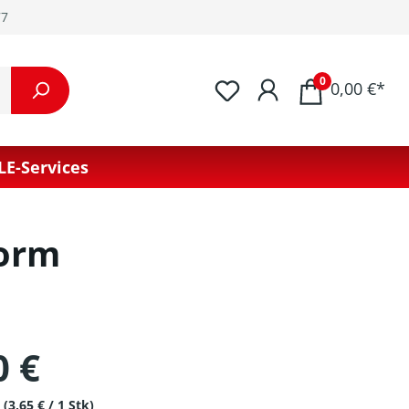
77
0
0,00 €*
LE-Services
Form
0 €
k
(3,65 € / 1 Stk)