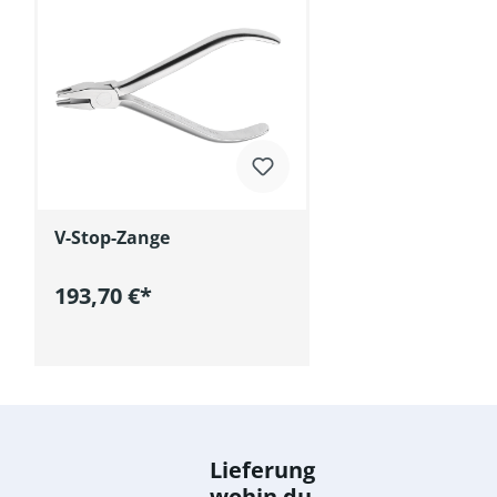
V-Stop-Zange
193,70 €*
In den Warenkorb
Lieferung
wohin du