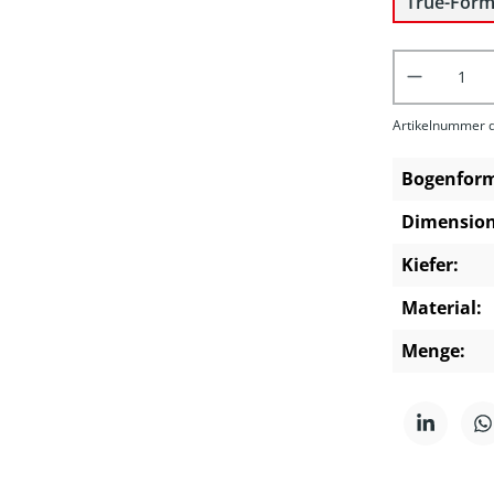
True-For
Produkt 
Artikelnummer d
Bogenfor
Dimension
Kiefer:
Material:
Menge: