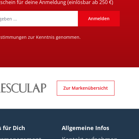
tschein für deine Anmeldung (einlösbar ab 250 €)
Anmelden
estimmungen
zur Kenntnis genommen.
Zur Markenübersicht
s für Dich
Allgemeine Infos