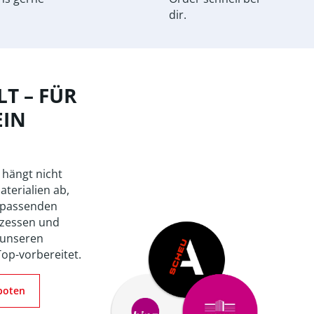
dir.
T – FÜR
EIN
 hängt nicht
aterialien ab,
 passenden
zessen und
 unseren
Top-vorbereitet.
boten