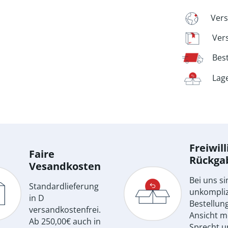
Vers
Ver
Bes
Lag
Freiwill
Faire
Rückga
Vesandkosten
Bei uns si
Standardlieferung
unkompliz
in D
Bestellun
versandkostenfrei.
Ansicht m
Ab 250,00€ auch in
Sprecht u