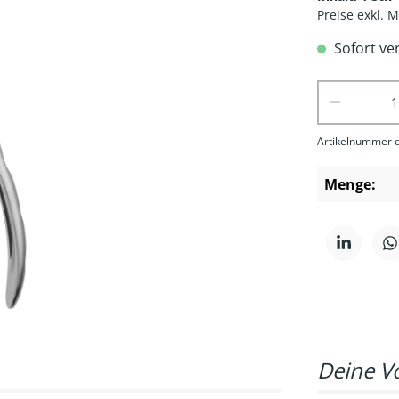
Preise exkl. 
Sofort ve
Produkt 
Artikelnummer d
Menge:
Deine Vo