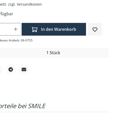
MwSt. zzgl. Versandkosten
rfügbar
Anzahl: Gib den gewünschten Wert ein o
In den Warenkorb
ieses Artikels: 06-0755
1 Stück
rteile bei SMILE