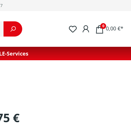
77
0
0,00 €*
LE-Services
75 €