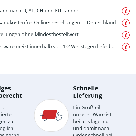
and nach D, AT, CH und EU Länder
sandkostenfrei Online-Bestellungen in Deutschland
tellungen ohne Mindestbestellwert
erware meist innerhalb von 1-2 Werktagen lieferbar
iges
Schnelle
berecht
Lieferung
nd
Ein Großteil
ierte
unserer Ware ist
gen zur
bei uns lagernd
öglich.
und damit nach
ns gerne
Order schnell bei