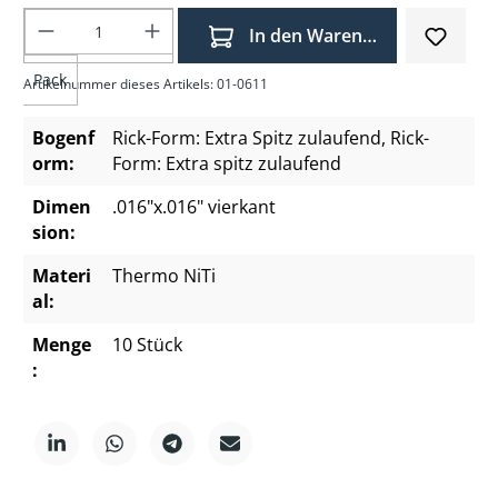
Produkt Anzahl: Gib den gewünschten Wer
In den Warenkorb
Pack
Artikelnummer dieses Artikels: 01-0611
Bogenf
Rick-Form: Extra Spitz zulaufend
, Rick-
orm:
Form: Extra spitz zulaufend
Dimen
.016"x.016" vierkant
sion:
Materi
Thermo NiTi
al:
Menge
10 Stück
: