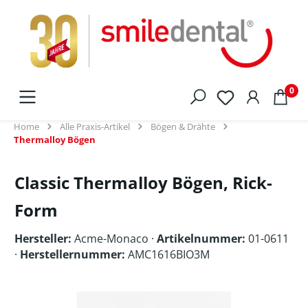
alt springen
0
Home
Alle Praxis-Artikel
Bögen & Drähte
Thermalloy Bögen
Classic Thermalloy Bögen, Rick-
Form
Hersteller:
Acme-Monaco
·
Artikelnummer:
01-0611
·
Herstellernummer:
AMC1616BIO3M