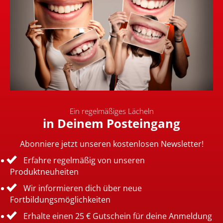
Ein regelmäßiges Lächeln
in Deinem Posteingang
Abonniere jetzt unseren kostenlosen Newsletter!
Erfahre regelmäßig von unseren
Produktneuheiten
Wir informieren dich über neue
Fortbildungsmöglichkeiten
Erhalte einen 25 € Gutschein für deine Anmeldung