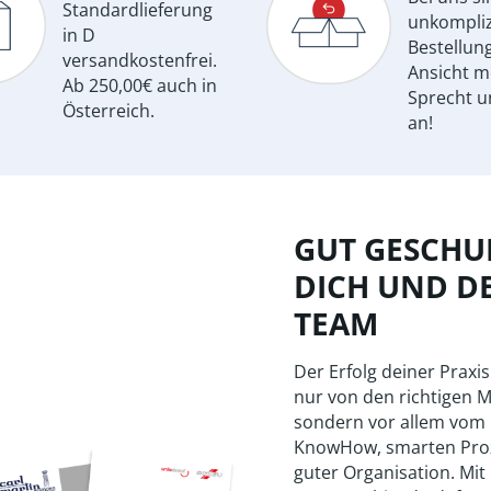
Standardlieferung
unkompliz
in D
Bestellun
versandkostenfrei.
Ansicht m
Ab 250,00€ auch in
Sprecht u
Österreich.
an!
GUT GESCHUL
DICH UND D
TEAM
Der Erfolg deiner Praxis
nur von den richtigen M
sondern vor allem vom
KnowHow, smarten Pro
guter Organisation. Mit