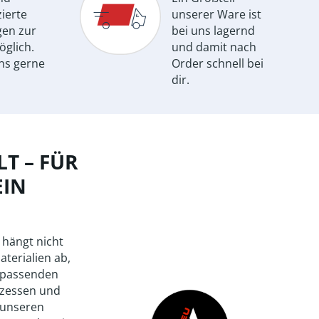
ierte
unserer Ware ist
gen zur
bei uns lagernd
öglich.
und damit nach
ns gerne
Order schnell bei
dir.
T – FÜR
EIN
 hängt nicht
aterialien ab,
 passenden
zessen und
 unseren