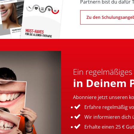
Partnern bist du dafür 
Zu den Schulungsange
Ein regelmäßiges
in Deinem 
Abonniere jetzt unseren k
Erfahre regelmäßig v
Wir informieren dich
Erhalte einen 25 € Gu