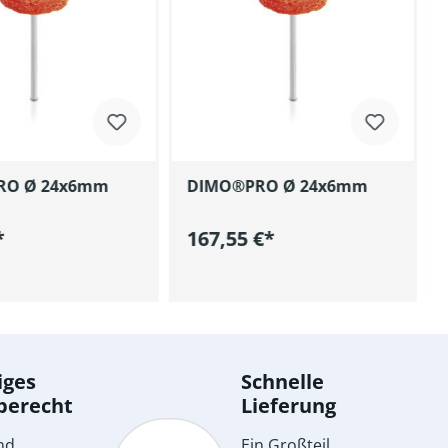
RO Ø 24x6mm
DIMO®PRO Ø 24x6mm
*
167,55 €*
n den Warenkorb
In den Warenkorb
iges
Schnelle
berecht
Lieferung
nd
Ein Großteil