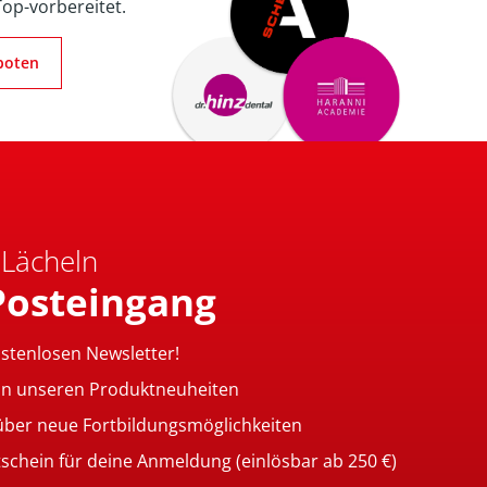
Top-vorbereitet.
boten
 Lächeln
Posteingang
ostenlosen Newsletter!
on unseren Produktneuheiten
 über neue Fortbildungsmöglichkeiten
tschein für deine Anmeldung (einlösbar ab 250 €)