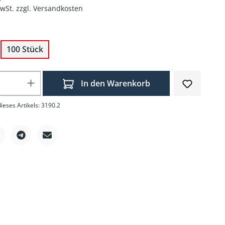
MwSt. zzgl. Versandkosten
100 Stück
Anzahl: Gib den gewünschten Wert ein o
In den Warenkorb
eses Artikels: 3190.2