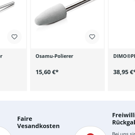
r
Osamu-Polierer
DIMO®P
15,60 €*
38,95 €
renkorb
In den Warenkorb
I
Freiwill
Faire
Rückga
Vesandkosten
Bei uns si