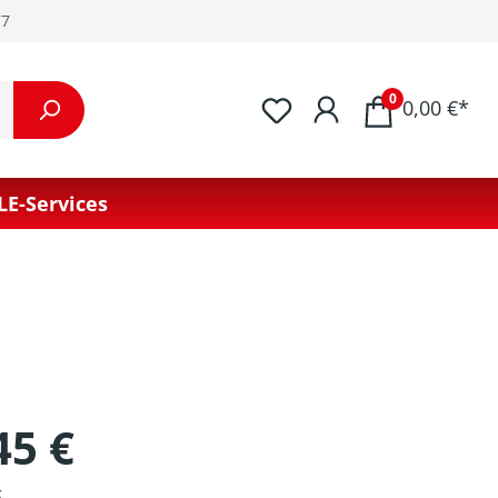
77
0
0,00 €*
LE-Services
45 €
k