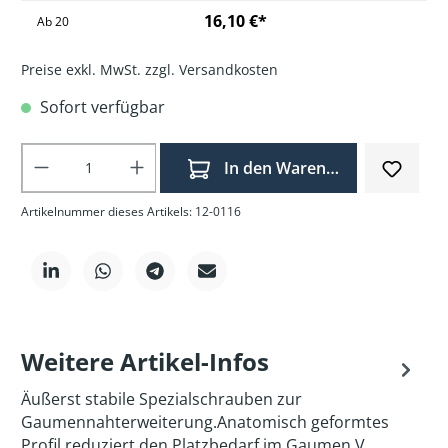
16,10 €*
Ab
20
Preise exkl. MwSt. zzgl. Versandkosten
Sofort verfügbar
Produkt Anzahl: Gib den gewünschten Wer
In den Warenkorb
Artikelnummer dieses Artikels: 12-0116
Weitere Artikel-Infos
Äußerst stabile Spezialschrauben zur
Gaumennahterweiterung.Anatomisch geformtes
Profil reduziert den Platzbedarf im Gaumen.V…