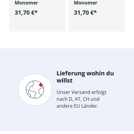
Monomer
Monomer
31,70 €*
31,70 €*
korb
In den Warenkorb
In den Warenkorb
Lieferung wohin du
willst
Unser Versand erfolgt
nach D, AT, CH und
andere EU Länder.