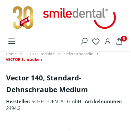
alt springen
0
Home
SCHEU Produkte
Kieferorthopädie
VECTOR Schrauben
Vector 140, Standard-
Dehnschraube Medium
Hersteller:
SCHEU-DENTAL GmbH
·
Artikelnummer:
2494.2