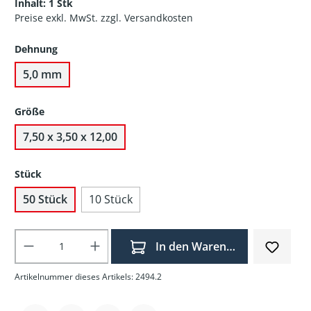
Inhalt:
1 Stk
Preise exkl. MwSt. zzgl. Versandkosten
Dehnung
5,0 mm
Größe
7,50 x 3,50 x 12,00
Stück
50 Stück
10 Stück
Produkt Anzahl: Gib den gewünschten Wer
In den Warenkorb
Artikelnummer dieses Artikels: 2494.2