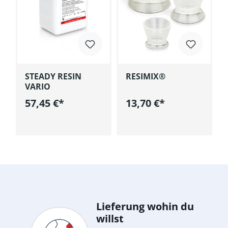
STEADY RESIN
RESIMIX®
VARIO
57,45 €*
13,70 €*
korb
In den Warenkorb
In den Warenkorb
Lieferung wohin du
willst