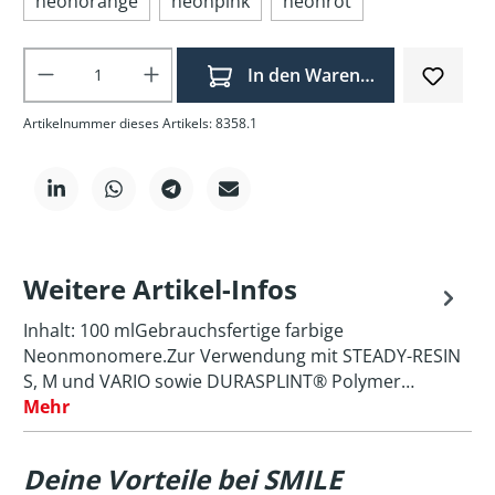
neonorange
neonpink
neonrot
Produkt Anzahl: Gib den gewünschten Wer
In den Warenkorb
Artikelnummer dieses Artikels: 8358.1
Weitere Artikel-Infos
Inhalt: 100 mlGebrauchsfertige farbige
Neonmonomere.Zur Verwendung mit STEADY-RESIN
S, M und VARIO sowie DURASPLINT® Polymer…
Mehr
Deine Vorteile bei SMILE