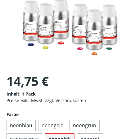
14,75 €
Inhalt:
1 Pack
Preise exkl. MwSt. zzgl. Versandkosten
Farbe
neonblau
neongelb
neongrün
neonorange
neonpink
neonrot