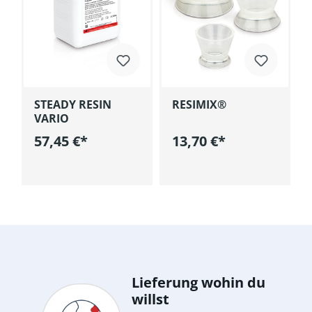
STEADY RESIN
RESIMIX®
VARIO
57,45 €*
13,70 €*
korb
In den Warenkorb
In den Warenkorb
Lieferung wohin du
willst