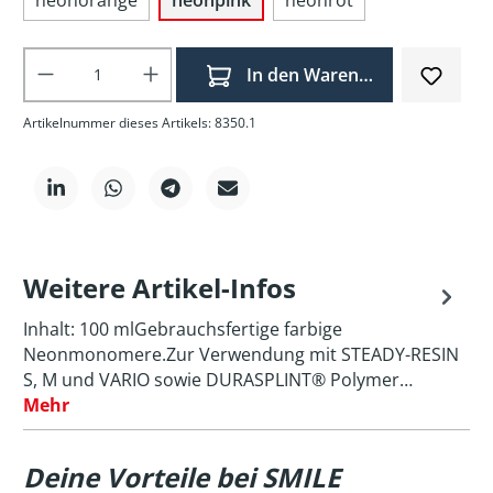
Produkt Anzahl: Gib den gewünschten Wer
In den Warenkorb
Artikelnummer dieses Artikels: 8350.1
Weitere Artikel-Infos
Inhalt: 100 mlGebrauchsfertige farbige
Neonmonomere.Zur Verwendung mit STEADY-RESIN
S, M und VARIO sowie DURASPLINT® Polymer…
Mehr
Deine Vorteile bei SMILE