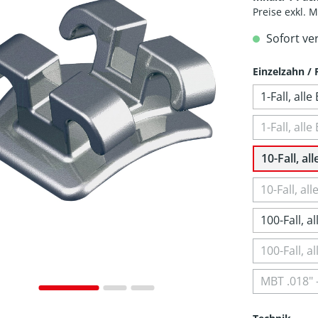
Preise exkl. 
Sofort ve
Einzelzahn / F
1-Fall, al
1-Fall, al
10-Fall, a
10-Fall, a
100-Fall, 
100-Fall, 
MBT .018" 