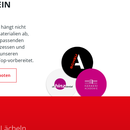
EIN
 hängt nicht
aterialien ab,
 passenden
zessen und
 unseren
Top-vorbereitet.
boten
 Lächeln