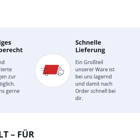
iges
Schnelle
berecht
Lieferung
nd
Ein Großteil
ierte
unserer Ware ist
gen zur
bei uns lagernd
öglich.
und damit nach
ns gerne
Order schnell bei
dir.
T – FÜR