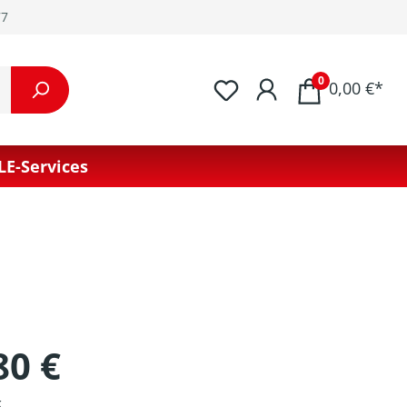
77
0
0,00 €*
LE-Services
80 €
k