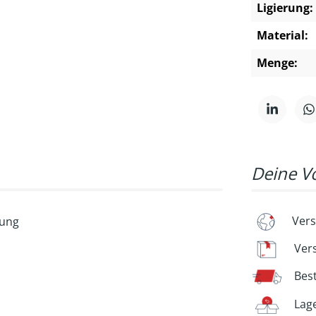
Ligierung:
Material:
Menge:
Deine Vo
Vers
rung
Ver
Bes
Lag