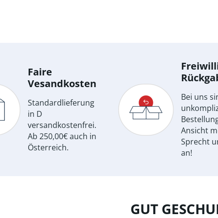
Freiwill
Faire
Rückga
Vesandkosten
Bei uns si
Standardlieferung
unkompliz
in D
Bestellun
versandkostenfrei.
Ansicht m
Ab 250,00€ auch in
Sprecht u
Österreich.
an!
GUT GESCHUL