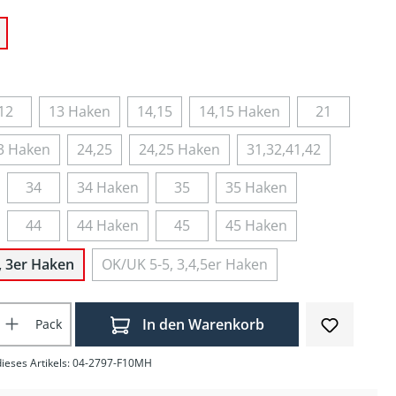
12
13 Haken
14,15
14,15 Haken
21
3 Haken
24,25
24,25 Haken
31,32,41,42
34
34 Haken
35
35 Haken
44
44 Haken
45
45 Haken
, 3er Haken
OK/UK 5-5, 3,4,5er Haken
Anzahl: Gib den gewünschten Wert ein o
In den Warenkorb
Pack
ieses Artikels: 04-2797-F10MH