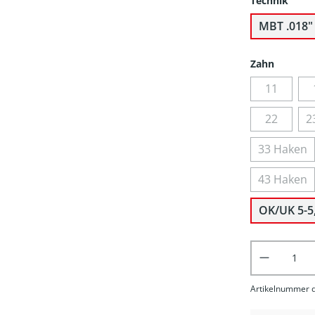
Technik
MBT .018"
Zahn
11
22
2
33 Haken
43 Haken
OK/UK 5-5
Produkt 
Artikelnummer d