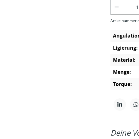
Produkt 
Artikelnummer d
Angulatio
Ligierung:
Material:
Menge:
Torque:
Deine Vo