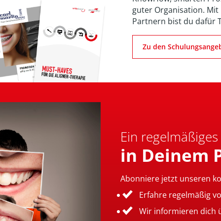
guter Organisation. Mit
Partnern bist du dafür 
Zu den Schulungsange
Ein regelmäßiges
in Deinem 
Abonniere jetzt unseren k
Erfahre regelmäßig v
Wir informieren dich