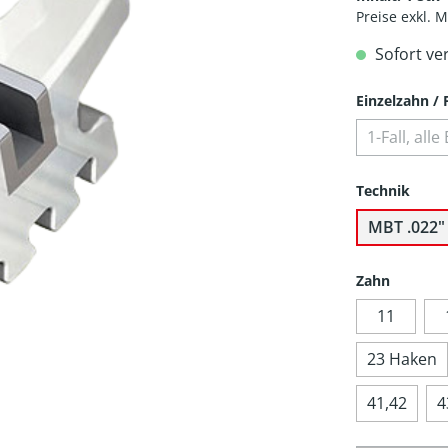
Preise exkl. 
Sofort ve
Einzelzahn / F
1-Fall, al
Technik
MBT .022"
Zahn
11
23 Haken
41,42
4