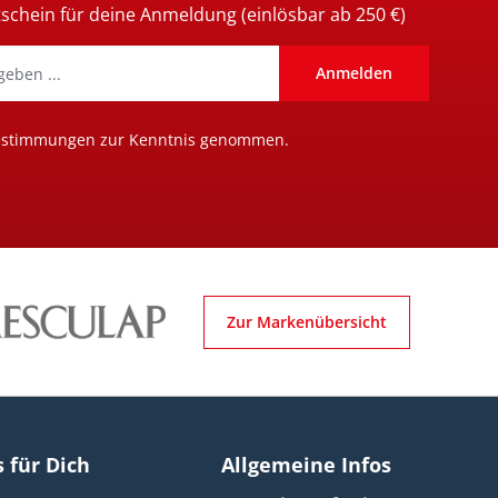
tschein für deine Anmeldung (einlösbar ab 250 €)
Anmelden
estimmungen
zur Kenntnis genommen.
Zur Markenübersicht
s für Dich
Allgemeine Infos