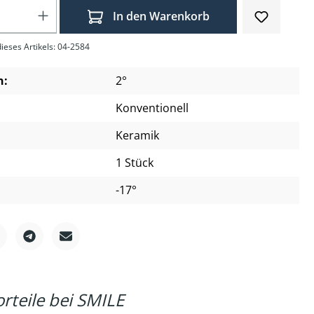
Anzahl: Gib den gewünschten Wert ein o
In den Warenkorb
ieses Artikels: 04-2584
n:
2°
Konventionell
Keramik
1 Stück
-17°
rteile bei SMILE