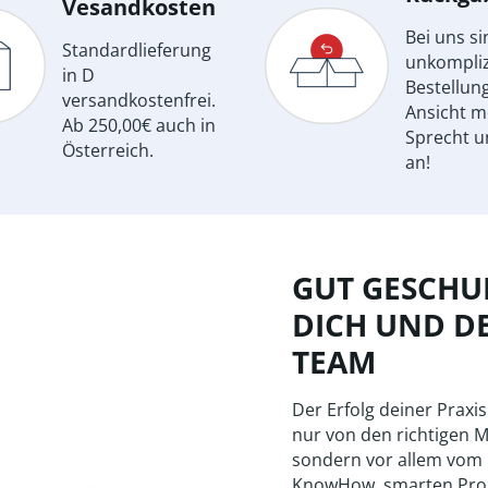
Vesandkosten
Bei uns si
Standardlieferung
unkompliz
in D
Bestellun
versandkostenfrei.
Ansicht m
Ab 250,00€ auch in
Sprecht u
Österreich.
an!
GUT GESCHUL
DICH UND D
TEAM
Der Erfolg deiner Praxis
nur von den richtigen M
sondern vor allem vom
KnowHow, smarten Pro