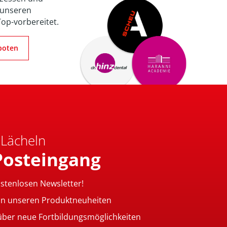
 unseren
Top-vorbereitet.
boten
 Lächeln
Posteingang
ostenlosen Newsletter!
on unseren Produktneuheiten
 über neue Fortbildungsmöglichkeiten