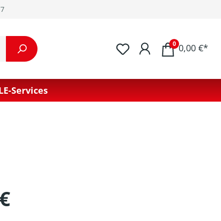
77
0
0,00 €*
LE-Services
 €