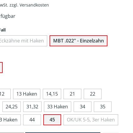
MwSt. zzgl. Versandkosten
rfügbar
all
le Eckzähne mit Haken
MBT .022" - Einzelzahn
12
13 Haken
14,15
21
22
24,25
31,32
33 Haken
34
35
3 Haken
44
45
OK/UK 5-5, 3er Haken