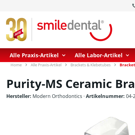
springen
Zur Hauptnavigation springen
Alle Praxis-Artikel
Alle Labor-Artikel
Home
Alle Praxis-Artikel
Brackets & Klebetubes
Bracket
Purity-MS Ceramic Bra
Hersteller:
Modern Orthodontics
·
Artikelnummer:
04-2