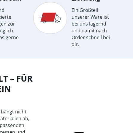
nd
Ein Großteil
ierte
unserer Ware ist
gen zur
bei uns lagernd
öglich.
und damit nach
ns gerne
Order schnell bei
dir.
T – FÜR
EIN
 hängt nicht
aterialien ab,
 passenden
zessen und