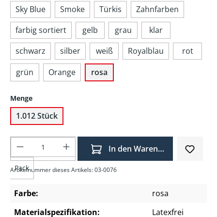
Sky Blue
Smoke
Türkis
Zahnfarben
farbig sortiert
gelb
grau
klar
schwarz
silber
weiß
Royalblau
rot
grün
Orange
rosa
Menge
1.012 Stück
Produkt Anzahl: Gib den gewünschten Wer
In den Warenkorb
Pack
Artikelnummer dieses Artikels: 03-0076
Farbe:
rosa
Materialspezifikation:
Latexfrei