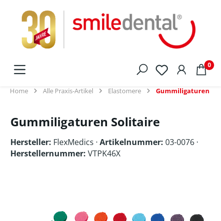
alt springen
0
Home
Alle Praxis-Artikel
Elastomere
Gummiligaturen
Gummiligaturen Solitaire
Hersteller:
FlexMedics
·
Artikelnummer:
03-0076 ·
Herstellernummer:
VTPK46X