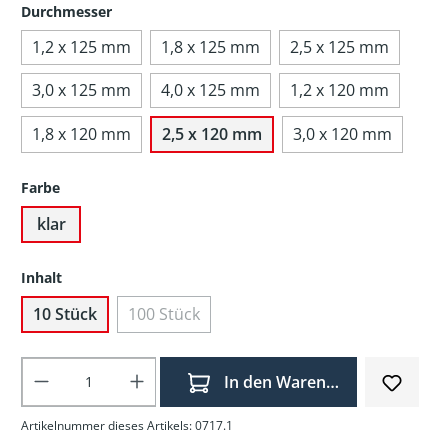
Durchmesser
1,2 x 125 mm
1,8 x 125 mm
2,5 x 125 mm
3,0 x 125 mm
4,0 x 125 mm
1,2 x 120 mm
1,8 x 120 mm
2,5 x 120 mm
3,0 x 120 mm
Farbe
klar
Inhalt
10 Stück
100 Stück
Produkt Anzahl: Gib den gewünschten Wer
In den Warenkorb
Artikelnummer dieses Artikels: 0717.1