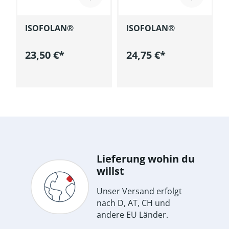
ISOFOLAN®
ISOFOLAN®
23,50 €*
24,75 €*
korb
In den Warenkorb
In den Warenkorb
Lieferung wohin du
willst
Unser Versand erfolgt
nach D, AT, CH und
andere EU Länder.