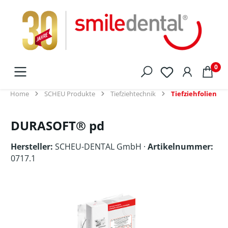
alt springen
0
Home
SCHEU Produkte
Tiefziehtechnik
Tiefziehfolien
DURASOFT® pd
Hersteller:
SCHEU-DENTAL GmbH
·
Artikelnummer:
0717.1