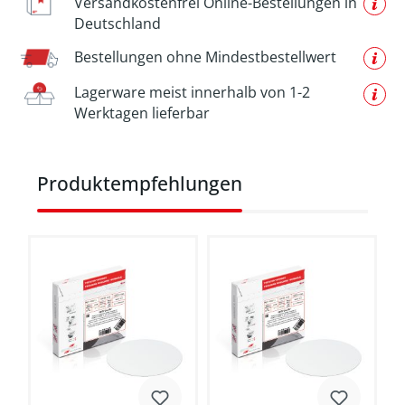
Versandkostenfrei Online-Bestellungen in
Deutschland
Bestellungen ohne Mindestbestellwert
Lagerware meist innerhalb von 1-2
Werktagen lieferbar
Produktgalerie überspringen
Produktempfehlungen