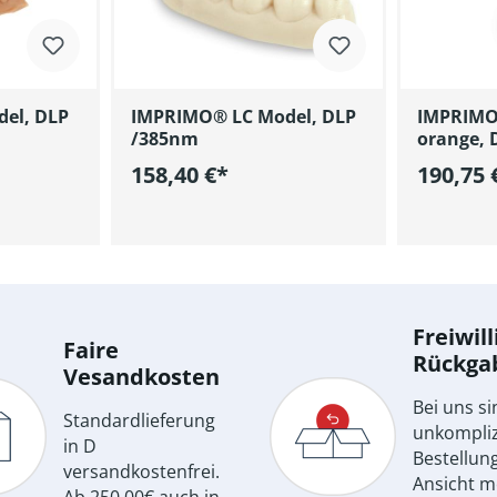
el, DLP
IMPRIMO® LC Model, DLP
IMPRIMO
/385nm
orange, 
158,40 €*
190,75 
renkorb
In den Warenkorb
I
Freiwill
Faire
Rückga
Vesandkosten
Bei uns si
Standardlieferung
unkompliz
in D
Bestellun
versandkostenfrei.
Ansicht m
Ab 250,00€ auch in