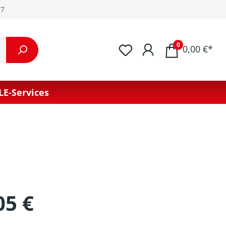
77
0
0,00 €*
LE-Services
05 €