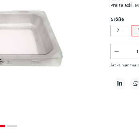
Preise exkl. 
Größe
2 L
Produkt 
Artikelnummer di