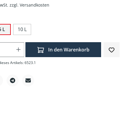
MwSt. zzgl. Versandkosten
5 L
10 L
Anzahl: Gib den gewünschten Wert ein o
In den Warenkorb
eses Artikels: 6523.1