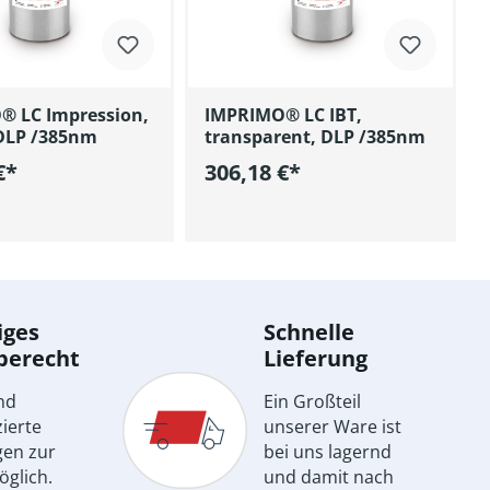
® LC Impression,
IMPRIMO® LC IBT,
DLP /385nm
transparent, DLP /385nm
€*
306,18 €*
n den Warenkorb
In den Warenkorb
iges
Schnelle
berecht
Lieferung
nd
Ein Großteil
ierte
unserer Ware ist
gen zur
bei uns lagernd
öglich.
und damit nach