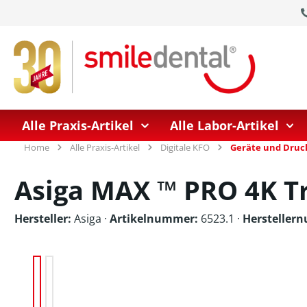
springen
Zur Hauptnavigation springen
Alle Praxis-Artikel
Alle Labor-Artikel
Home
Alle Praxis-Artikel
Digitale KFO
Geräte und Druc
Asiga MAX ™ PRO 4K T
Hersteller:
Asiga
·
Artikelnummer:
6523.1 ·
Hersteller