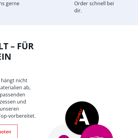
ns gerne
Order schnell bei
dir.
T – FÜR
EIN
 hängt nicht
aterialien ab,
 passenden
zessen und
 unseren
Top-vorbereitet.
boten