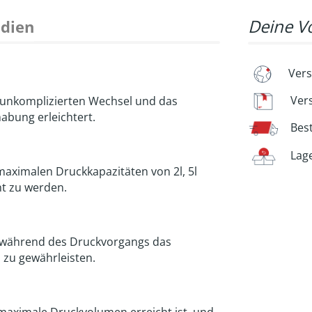
Deine Vo
dien
Vers
Ver
 unkomplizierten Wechsel und das
abung erleichtert.
Bes
Lag
maximalen Druckkapazitäten von 2l, 5l
ht zu werden.
er während des Druckvorgangs das
 zu gewährleisten.
maximale Druckvolumen erreicht ist, und