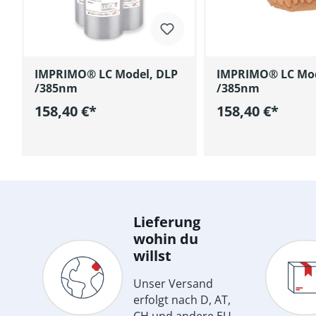
IMPRIMO® LC Model, DLP
IMPRIMO® LC Mod
/385nm
/385nm
158,40 €*
158,40 €*
In den Warenkorb
In den Wa
Lieferung
wohin du
willst
Unser Versand
erfolgt nach D, AT,